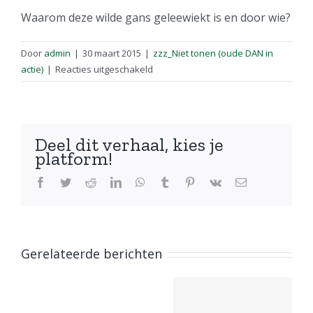
Waarom deze wilde gans geleewiekt is en door wie?
Door
admin
|
30 maart 2015
|
zzz_Niet tonen (oude DAN in
voor
actie)
|
Reacties uitgeschakeld
Waarom
gaat
deze
gans
Deel dit verhaal, kies je
toch
platform!
iedere
keer
Facebook
Twitter
Reddit
LinkedIn
WhatsApp
Tumblr
Pinterest
Vk
E-
mail
midden
op
de
weg
Gerelateerde berichten
zitten?