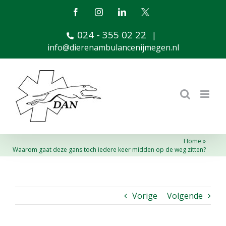
Ga
Facebook
Instagram
LinkedIn
X
naar
024 - 355 02 22
inhoud
|
info@dierenambulancenijmegen.nl
Home
»
Waarom gaat deze gans toch iedere keer midden op de weg zitten?
Vorige
Volgende