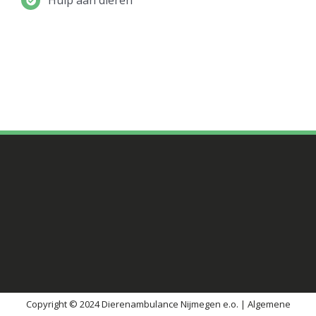
Hulp aan dieren
Copyright © 2024 Dierenambulance Nijmegen e.o. |
Algemene