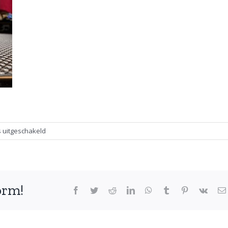
voor
s uitgeschakeld
Wist
jij
dat…
egels
form!
goed
Facebook
Twitter
Reddit
LinkedIn
WhatsApp
Tumblr
Pinterest
Vk
kunnen
zwemmen?