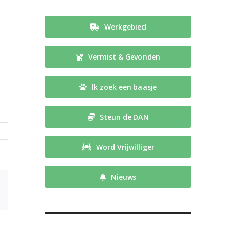
Werkgebied
Vermist & Gevonden
Ik zoek een baasje
Steun de DAN
Word Vrijwilliger
Nieuws
E-
mail