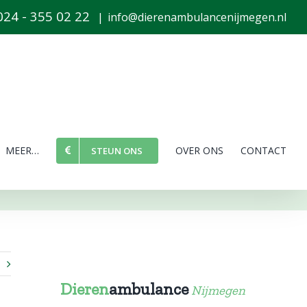
024 - 355 02 22
|
info@dierenambulancenijmegen.nl
MEER…
OVER ONS
CONTACT
STEUN ONS
Dieren
ambulance
Nijmegen