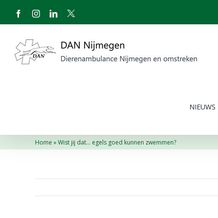
Ga
Facebook
Instagram
LinkedIn
X
naar
inhoud
NIEUWS
Home
»
Wist jij dat… egels goed kunnen zwemmen?