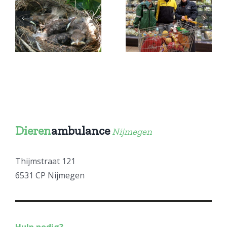
Bedankt
Gelukkig
,
sponsor!
nieuwjaar!
t
Dieren
ambulance
Nijmegen
Thijmstraat 121
6531 CP Nijmegen