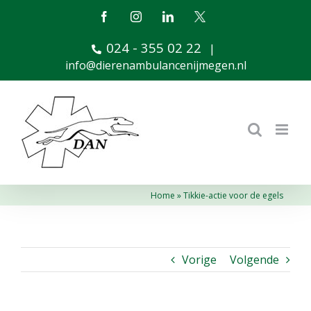
Ga
Facebook
Instagram
LinkedIn
X
naar
024 - 355 02 22
inhoud
|
info@dierenambulancenijmegen.nl
Home
»
Tikkie-actie voor de egels
Vorige
Volgende