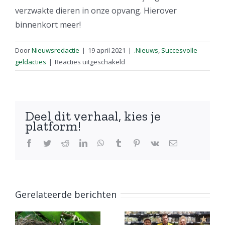
verzwakte dieren in onze opvang. Hierover
binnenkort meer!
Door
Nieuwsredactie
|
19 april 2021
|
.Nieuws
,
Succesvolle
voor
geldacties
|
Reacties uitgeschakeld
Tikkie-
actie
voor
de
Deel dit verhaal, kies je
egels
platform!
Facebook
Twitter
Reddit
LinkedIn
WhatsApp
Tumblr
Pinterest
Vk
E-
mail
Gerelateerde berichten
n