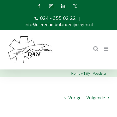
Ga
Facebook
Instagram
LinkedIn
X
naar
024 - 355 02 22
inhoud
|
info@dierenambulancenijmegen.nl
Home
»
Tiffy – Voedster
Vorige
Volgende