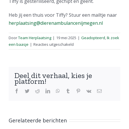
Tiffy is gesteriliseerd, gechipt en geënt.
Heb jij een thuis voor Tiffy? Stuur een mailtje naar
herplaatsing@dierenambulancenijmegen.nl
Door
Team Herplaatsing
|
19 mei 2025
|
Geadopteerd
,
Ik zoek
voor
een baasje
|
Reacties uitgeschakeld
Tiffy
–
Voedster
Deel dit verhaal, kies je
platform!
Facebook
Twitter
Reddit
LinkedIn
WhatsApp
Tumblr
Pinterest
Vk
E-
mail
Gerelateerde berichten