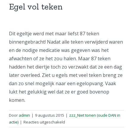
Egel vol teken
Bekijk
grotere
Dit egeltje werd met maar liefst 87 teken
afbeelding
binnengebracht! Nadat alle teken verwijderd waren
en de nodige medicatie was gegeven was het
afwachten of ze het zou halen. Maar 87 teken
hadden het diertje toch zo verzwakt dat ze een dag
later overleed. Ziet u egels met veel teken breng ze
dan zo snel mogelijk naar een egelopvang. Vaak
lukt het gelukkig wel dat ze er goed bovenop
komen.
Door
admin
|
9 augustus 2015
|
zzz_Niet tonen (oude DAN in
voor
actie)
|
Reacties uitgeschakeld
Egel