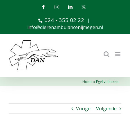
Ga
Facebook
Instagram
LinkedIn
X
naar
024 - 355 02 22
inhoud
|
info@dierenambulancenijmegen.nl
Home
»
Egel vol teken
Vorige
Volgende