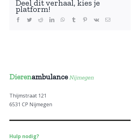
Deel dit verhaal, kies je
en
platform!
uitgezet
Facebook
Twitter
Reddit
LinkedIn
WhatsApp
Tumblr
Pinterest
Vk
E-
mail
Dieren
ambulance
Nijmegen
Thijmstraat 121
6531 CP Nijmegen
Hulp nodig?