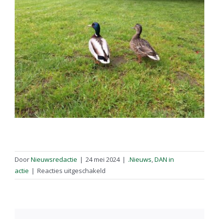
Door
Nieuwsredactie
|
24 mei 2024
|
.Nieuws
,
DAN in
voor
actie
|
Reacties uitgeschakeld
Eend
met
vishaak
hersteld