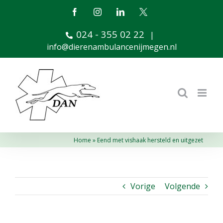
Ga
Facebook
Instagram
LinkedIn
X
naar
024 - 355 02 22
inhoud
|
info@dierenambulancenijmegen.nl
Home
»
Eend met vishaak hersteld en uitgezet
Vorige
Volgende