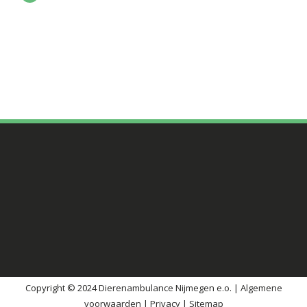
Copyright © 2024 Dierenambulance Nijmegen e.o. |
Algemene
voorwaarden
|
Privacy
|
Sitemap