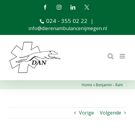
Ga
Facebook
Instagram
LinkedIn
X
naar
024 - 355 02 22
inhoud
|
info@dierenambulancenijmegen.nl
Home
»
Benjamin – Ram
Vorige
Volgende