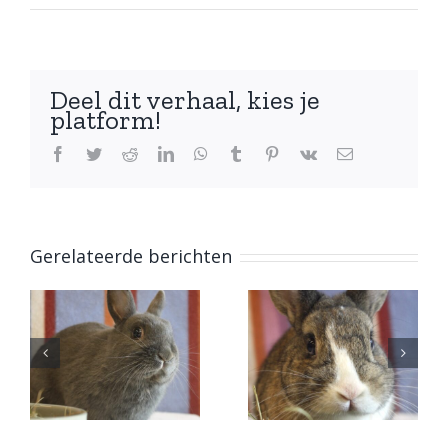
Benjamin
–
Ram
Deel dit verhaal, kies je
platform!
Facebook
Twitter
Reddit
LinkedIn
WhatsApp
Tumblr
Pinterest
Vk
E-
mail
Gerelateerde berichten
Lenny –
Olly – Ram
Ram