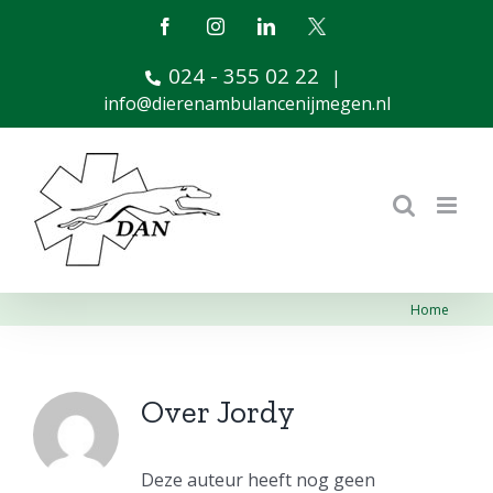
Ga
Facebook
Instagram
LinkedIn
X
naar
024 - 355 02 22
inhoud
|
info@dierenambulancenijmegen.nl
Home
Over
Jordy
Deze auteur heeft nog geen